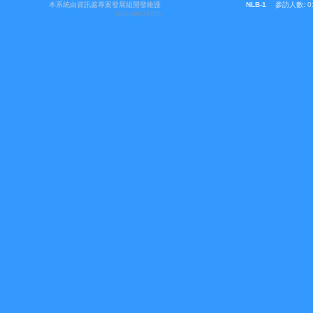
本系統由資訊處專案發展組開發維護
(SN:4993495)