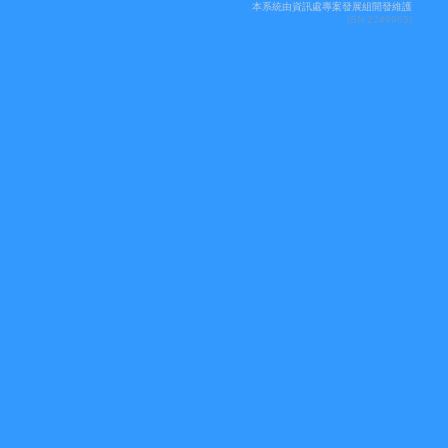
本系統由資訊處專案發展組開發維護
(SN:2249965)