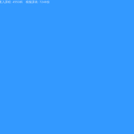
匯入課程: 4553科 模擬課表: 7248份