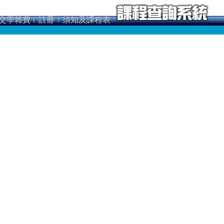
交學雜費﹝註冊﹞須知及課程表